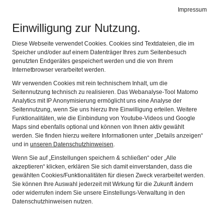
BIBEL MUSEUM BAYERN
Impressum
Navig
vielfältig modern lebensnah
Einwilligung zur Nutzung.
Zurück
Wei
Diese Webseite verwendet Cookies. Cookies sind Textdateien, die im
Speicher und/oder auf einem Datenträger Ihres zum Seitenbesuch
genutzten Endgerätes gespeichert werden und die von Ihrem
Internetbrowser verarbeitet werden.
Wir verwenden Cookies mit rein technischem Inhalt, um die
Seitennutzung technisch zu realisieren. Das Webanalyse-Tool Matomo
Analytics mit IP Anonymisierung ermöglicht uns eine Analyse der
Seitennutzung, wenn Sie uns hierzu Ihre Einwilligung erteilen. Weitere
Funktionalitäten, wie die Einbindung von Youtube-Videos und Google
Maps sind ebenfalls optional und können von Ihnen aktiv gewählt
Ab Oktober 2026
werden. Sie finden hierzu weitere Informationen unter „Details anzeigen“
und in
unseren Datenschutzhinweisen
.
Der Herrnhuter Stern
Wenn Sie auf „Einstellungen speichern & schließen“ oder „Alle
akzeptieren“ klicken, erklären Sie sich damit einverstanden, dass die
gewählten Cookies/Funktionalitäten für diesen Zweck verarbeitet werden.
Winterausstellung im BIBEL MUSEUM BAYERN in
Sie können Ihre Auswahl jederzeit mit Wirkung für die Zukunft ändern
Kooperation mit der Herrnhuter Sterne GmbH
oder widerrufen indem Sie unsere Einstellungs-Verwaltung in den
Datenschutzhinweisen nutzen.