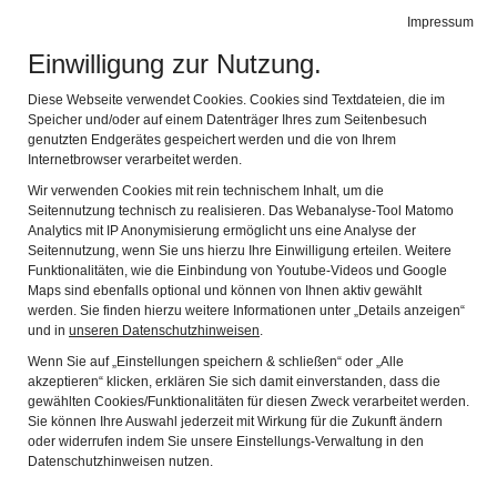
BIBEL MUSEUM BAYERN
Impressum
Navig
vielfältig modern lebensnah
Einwilligung zur Nutzung.
Neue Ausstellung
Diese Webseite verwendet Cookies. Cookies sind Textdateien, die im
Speicher und/oder auf einem Datenträger Ihres zum Seitenbesuch
genutzten Endgerätes gespeichert werden und die von Ihrem
"Himmlische Sphären" ab
Internetbrowser verarbeitet werden.
Mitte Juni im BIBEL
Wir verwenden Cookies mit rein technischem Inhalt, um die
Seitennutzung technisch zu realisieren. Das Webanalyse-Tool Matomo
Analytics mit IP Anonymisierung ermöglicht uns eine Analyse der
MUSEUM BAYERN zu sehen
Seitennutzung, wenn Sie uns hierzu Ihre Einwilligung erteilen. Weitere
Funktionalitäten, wie die Einbindung von Youtube-Videos und Google
Maps sind ebenfalls optional und können von Ihnen aktiv gewählt
werden. Sie finden hierzu weitere Informationen unter „Details anzeigen“
Ab 18. Juni 2026 zeigt das Bibelmuseum in Nürnberg
und in
unseren Datenschutzhinweisen
.
die Ausstellung „Himmlische Sphären –
Wenn Sie auf „Einstellungen speichern & schließen“ oder „Alle
akzeptieren“ klicken, erklären Sie sich damit einverstanden, dass die
Kirchenfotografien von Monika Rösler und Rüdiger
gewählten Cookies/Funktionalitäten für diesen Zweck verarbeitet werden.
Kretschmann“, die eine völlig neue Betrachtung
Sie können Ihre Auswahl jederzeit mit Wirkung für die Zukunft ändern
oder widerrufen indem Sie unsere Einstellungs-Verwaltung in den
bekannter Kirchenräume ermöglicht.
Datenschutzhinweisen nutzen.