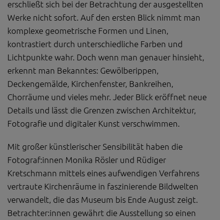
erschließt sich bei der Betrachtung der ausgestellten
Diese Website nutzt Matomo Analytics für die Auswertung der
Seitenaufrufe als Statistik. Die hierdurch gespeicherten Daten werden
Werke nicht sofort. Auf den ersten Blick nimmt man
ausschließlich auf unseren eigenen Servern gespeichert. Eine
komplexe geometrische Formen und Linen,
Übertragung an Dritte erfolgt nicht. Wir verwenden die Funktion
AnonymizeIP zur Anonymisierung Ihrer IP-Adresse, so dass diese gekürzt
kontrastiert durch unterschiedliche Farben und
wird und nicht mehr Ihrem Besuch auf unserer Internetseite zugeordnet
Lichtpunkte wahr. Doch wenn man genauer hinsieht,
werden kann.
erkennt man Bekanntes: Gewölberippen,
YouTube / Vimeo
Deckengemälde, Kirchenfenster, Bankreihen,
Videos werden über die Plattformen YouTube oder Vimeo eingebunden.
Chorräume und vieles mehr. Jeder Blick eröffnet neue
Wir nutzen YouTube im erweiterten Datenschutzmodus. Dieser Modus
bewirkt laut YouTube, dass YouTube keine Informationen über die
Details und lässt die Grenzen zwischen Architektur,
Besucher auf dieser Website speichert, bevor diese sich das Video
Fotografie und digitaler Kunst verschwimmen.
ansehen.
Eingebundene Inhalte
Mit großer künstlerischer Sensibilität haben die
Optional sind externe Inhalte auf den Seiten dieser Website
Fotograf:innen Monika Rösler und Rüdiger
eingebunden. Das können Kartendienste wie z.B. Google Maps sein
Kretschmann mittels eines aufwendigen Verfahrens
oder auch Anwendungen einer externen Website.
vertraute Kirchenräume in faszinierende Bildwelten
verwandelt, die das Museum bis Ende August zeigt.
Betrachter:innen gewährt die Ausstellung so einen