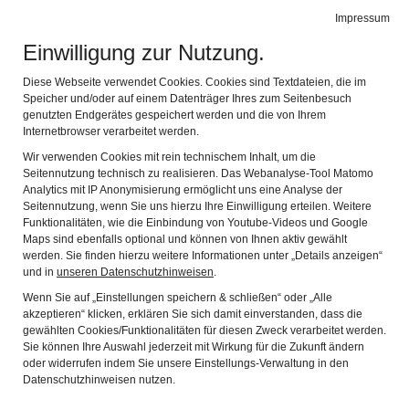
BIBEL MUSEUM BAYERN
Impressum
Navig
vielfältig modern lebensnah
Einwilligung zur Nutzung.
Zwischen Islam und
Diese Webseite verwendet Cookies. Cookies sind Textdateien, die im
Speicher und/oder auf einem Datenträger Ihres zum Seitenbesuch
genutzten Endgerätes gespeichert werden und die von Ihrem
Christentum: Die Mesquita-
Internetbrowser verarbeitet werden.
Catedral de Córdoba
Wir verwenden Cookies mit rein technischem Inhalt, um die
Seitennutzung technisch zu realisieren. Das Webanalyse-Tool Matomo
Analytics mit IP Anonymisierung ermöglicht uns eine Analyse der
Seitennutzung, wenn Sie uns hierzu Ihre Einwilligung erteilen. Weitere
Funktionalitäten, wie die Einbindung von Youtube-Videos und Google
Seit 1984 gehört die Moschee-Kathedrale von Córdoba
Maps sind ebenfalls optional und können von Ihnen aktiv gewählt
zum UNESCO-Weltkulturerbe. Das
werden. Sie finden hierzu weitere Informationen unter „Details anzeigen“
und in
unseren Datenschutzhinweisen
.
außergewöhnliche Bauwerk zählt nicht nur zu den
Wenn Sie auf „Einstellungen speichern & schließen“ oder „Alle
eindrucksvollsten Architekturdenkmälern Europas,
akzeptieren“ klicken, erklären Sie sich damit einverstanden, dass die
sondern berichtet auch vom Miteinander und
gewählten Cookies/Funktionalitäten für diesen Zweck verarbeitet werden.
Sie können Ihre Auswahl jederzeit mit Wirkung für die Zukunft ändern
Gegeneinander zwischen Islam und Christentum.
oder widerrufen indem Sie unsere Einstellungs-Verwaltung in den
Datenschutzhinweisen nutzen.