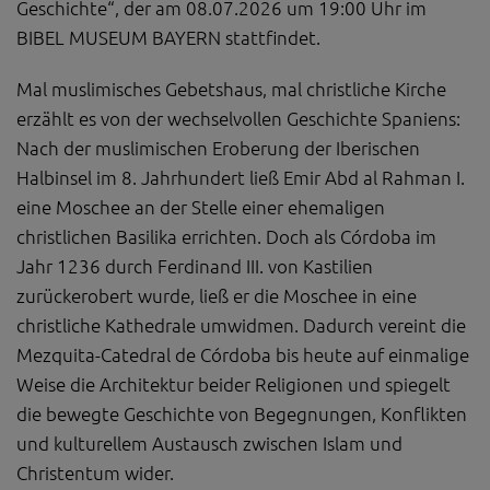
Geschichte“, der am 08.07.2026 um 19:00 Uhr im
Diese Website nutzt Matomo Analytics für die Auswertung der
Seitenaufrufe als Statistik. Die hierdurch gespeicherten Daten werden
BIBEL MUSEUM BAYERN stattfindet.
ausschließlich auf unseren eigenen Servern gespeichert. Eine
Übertragung an Dritte erfolgt nicht. Wir verwenden die Funktion
AnonymizeIP zur Anonymisierung Ihrer IP-Adresse, so dass diese gekürzt
Mal muslimisches Gebetshaus, mal christliche Kirche
wird und nicht mehr Ihrem Besuch auf unserer Internetseite zugeordnet
erzählt es von der wechselvollen Geschichte Spaniens:
werden kann.
Nach der muslimischen Eroberung der Iberischen
YouTube / Vimeo
Halbinsel im 8. Jahrhundert ließ Emir Abd al Rahman I.
Videos werden über die Plattformen YouTube oder Vimeo eingebunden.
eine Moschee an der Stelle einer ehemaligen
Wir nutzen YouTube im erweiterten Datenschutzmodus. Dieser Modus
christlichen Basilika errichten. Doch als Córdoba im
bewirkt laut YouTube, dass YouTube keine Informationen über die
Besucher auf dieser Website speichert, bevor diese sich das Video
Jahr 1236 durch Ferdinand III. von Kastilien
ansehen.
zurückerobert wurde, ließ er die Moschee in eine
Eingebundene Inhalte
christliche Kathedrale umwidmen. Dadurch vereint die
Optional sind externe Inhalte auf den Seiten dieser Website
Mezquita-Catedral de Córdoba bis heute auf einmalige
eingebunden. Das können Kartendienste wie z.B. Google Maps sein
Weise die Architektur beider Religionen und spiegelt
oder auch Anwendungen einer externen Website.
die bewegte Geschichte von Begegnungen, Konflikten
und kulturellem Austausch zwischen Islam und
Christentum wider.