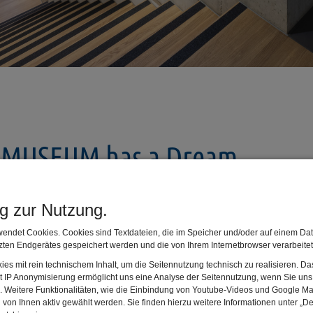
 MUSEUM has a Dream
ng zur Nutzung.
endet Cookies. Cookies sind Textdateien, die im Speicher und/oder auf einem Dat
ten Endgerätes gespeichert werden und die von Ihrem Internetbrowser verarbeite
library!” …
es mit rein technischem Inhalt, um die Seitennutzung technisch zu realisieren. 
t IP Anonymisierung ermöglicht uns eine Analyse der Seitennutzung, wenn Sie uns 
en. Weitere Funktionalitäten, wie die Einbindung von Youtube-Videos und Google Ma
von Ihnen aktiv gewählt werden. Sie finden hierzu weitere Informationen unter „De
 and how people see that is reflected in the image of our