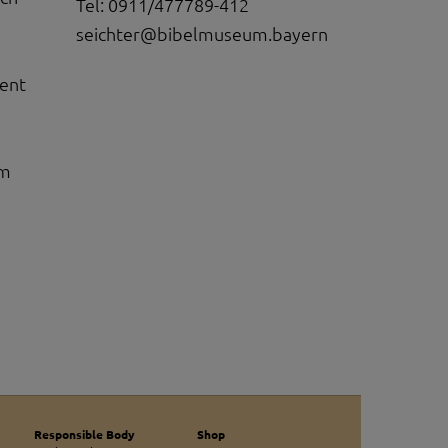
Tel: 0911/477789-412
seichter@bibelmuseum.bayern
erten
esucher auf dieser
ment
wie z.B. Google Maps
um
Responsible Body
Shop