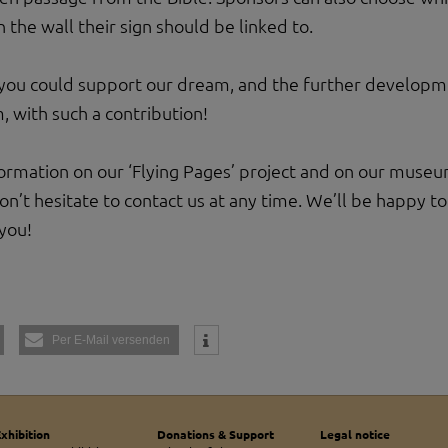
meo
 the wall their sign should be linked to.
 die Plattformen YouTube oder Vimeo eingebunden. Wir nutzen YouTube im erweit
ieser Modus bewirkt laut YouTube, dass YouTube keine Informationen über die B
bevor diese sich das Video ansehen.
f you could support our dream, and the further develop
 Inhalte
 with such a contribution!
ne Inhalte auf den Seiten dieser Website eingebunden. Das können Kartendienste 
endungen einer externen Website.
formation on our ‘Flying Pages’ project and on our muse
don’t hesitate to contact us at any time. We’ll be happy to
 you!
Per E-Mail versenden
xhibition
Donations & Support
Legal notice