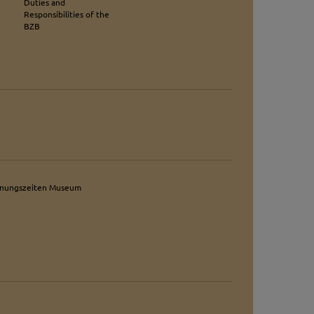
Duties and
Responsibilities of the
BZB
fnungszeiten Museum