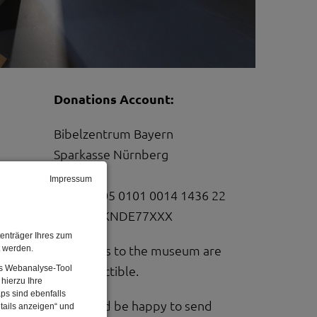
Donations Account:
Bibelzentrum Bayern
Sparkasse Nürnberg
IBAN:
Impressum
DE96 7605 0101 0014 1436 22
BIC: SSKNDE77XXX
enträger Ihres zum
t werden.
Donations to the museum are
Das Webanalyse-Tool
tax deductible.
hierzu Ihre
ps sind ebenfalls
We would be happy to send
tails anzeigen“ und