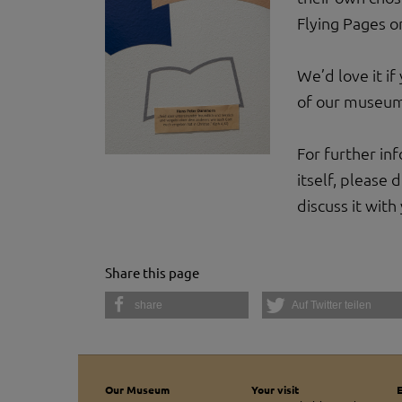
YouTube / Vi
Flying Pages on
Videos werden über
Datenschutzmodus. D
Website speichert, 
We’d love it i
Eingebundene
of our museum,
Optional sind exter
sein oder auch Anw
For further in
itself, please 
discuss it with
Share this page
share
Auf Twitter teilen
Our Museum
Your visit
E