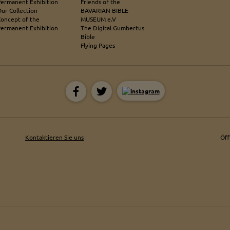
Permanent Exhibition
Friends of the
ur Collection
BAVARIAN BIBLE
Concept of the
MUSEUM e.V
Permanent Exhibition
The Digital Gumbertus
Bible
Flying Pages
Kontaktieren Sie uns
Öf