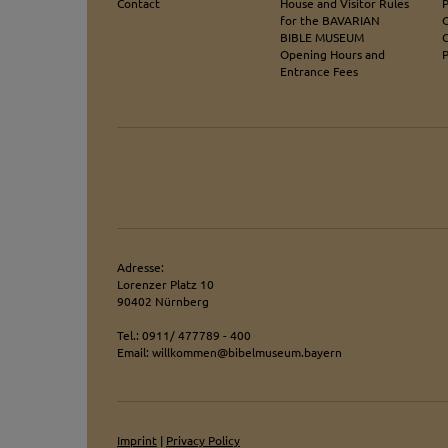
Contact
House and Visitor Rules
for the BAVARIAN
O
BIBLE MUSEUM
Opening Hours and
Entrance Fees
Adresse:
Lorenzer Platz 10
90402 Nürnberg
Tel.: 0911/ 477789 - 400
Email: willkommen@bibelmuseum.bayern
Imprint
|
Privacy Policy