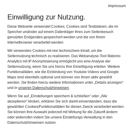
BIBEL MUSEUM BAYERN
Impressum
Navig
vielfältig modern lebensnah
Einwilligung zur Nutzung.
Diese Webseite verwendet Cookies. Cookies sind Textdateien, die im
Speicher und/oder auf einem Datenträger Ihres zum Seitenbesuch
genutzten Endgerätes gespeichert werden und die von Ihrem
Internetbrowser verarbeitet werden.
Wir verwenden Cookies mit rein technischem Inhalt, um die
Seitennutzung technisch zu realisieren. Das Webanalyse-Tool Matomo
Analytics mit IP Anonymisierung ermöglicht uns eine Analyse der
Seitennutzung, wenn Sie uns hierzu Ihre Einwilligung erteilen. Weitere
Funktionalitäten, wie die Einbindung von Youtube-Videos und Google
Maps sind ebenfalls optional und können von Ihnen aktiv gewählt
werden. Sie finden hierzu weitere Informationen unter „Details anzeigen“
und in
unseren Datenschutzhinweisen
.
Wenn Sie auf „Einstellungen speichern & schließen“ oder „Alle
akzeptieren“ klicken, erklären Sie sich damit einverstanden, dass die
gewählten Cookies/Funktionalitäten für diesen Zweck verarbeitet werden.
Sie können Ihre Auswahl jederzeit mit Wirkung für die Zukunft ändern
Contact
oder widerrufen indem Sie unsere Einstellungs-Verwaltung in den
Datenschutzhinweisen nutzen.