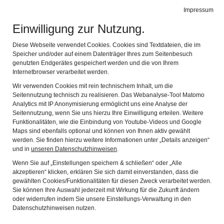
BIBEL MUSEUM BAYERN
Impressum
Navig
vielfältig modern lebensnah
Einwilligung zur Nutzung.
Zurück
Wei
Diese Webseite verwendet Cookies. Cookies sind Textdateien, die im
Speicher und/oder auf einem Datenträger Ihres zum Seitenbesuch
genutzten Endgerätes gespeichert werden und die von Ihrem
Internetbrowser verarbeitet werden.
Wir verwenden Cookies mit rein technischem Inhalt, um die
Seitennutzung technisch zu realisieren. Das Webanalyse-Tool Matomo
Analytics mit IP Anonymisierung ermöglicht uns eine Analyse der
Seitennutzung, wenn Sie uns hierzu Ihre Einwilligung erteilen. Weitere
! An den Sonntagen im
Funktionalitäten, wie die Einbindung von Youtube-Videos und Google
Maps sind ebenfalls optional und können von Ihnen aktiv gewählt
August bleibt der
werden. Sie finden hierzu weitere Informationen unter „Details anzeigen“
und in
unseren Datenschutzhinweisen
.
Museumsshop geschlossen!
Wenn Sie auf „Einstellungen speichern & schließen“ oder „Alle
Tickets erhalten Sie im Vorfeld des Besuchs auch
akzeptieren“ klicken, erklären Sie sich damit einverstanden, dass die
gewählten Cookies/Funktionalitäten für diesen Zweck verarbeitet werden.
im
Onlineshop
Sie können Ihre Auswahl jederzeit mit Wirkung für die Zukunft ändern
oder widerrufen indem Sie unsere Einstellungs-Verwaltung in den
Herzlich willkommen!
Datenschutzhinweisen nutzen.