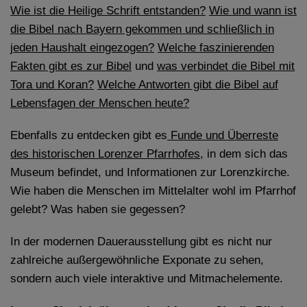
Diese Website nutzt Matomo Analytics für die Auswertung der
Wie ist die Heilige Schrift entstanden?
Wie und wann ist
Seitenaufrufe als Statistik. Die hierdurch gespeicherten Daten werden
die Bibel nach Bayern gekommen und schließlich in
ausschließlich auf unseren eigenen Servern gespeichert. Eine
Übertragung an Dritte erfolgt nicht. Wir verwenden die Funktion
jeden Haushalt eingezogen?
Welche faszinierenden
AnonymizeIP zur Anonymisierung Ihrer IP-Adresse, so dass diese gekürzt
Fakten gibt es zur Bibel
und
was verbindet die Bibel mit
wird und nicht mehr Ihrem Besuch auf unserer Internetseite zugeordnet
werden kann.
Tora und Koran?
Welche Antworten gibt die Bibel auf
Lebensfagen der Menschen heute?
YouTube / Vimeo
Videos werden über die Plattformen YouTube oder Vimeo eingebunden.
Ebenfalls zu entdecken gibt es
Funde und Überreste
Wir nutzen YouTube im erweiterten Datenschutzmodus. Dieser Modus
bewirkt laut YouTube, dass YouTube keine Informationen über die
des historischen Lorenzer Pfarrhofes
, in dem sich das
Besucher auf dieser Website speichert, bevor diese sich das Video
Museum befindet, und Informationen zur Lorenzkirche.
ansehen.
Wie haben die Menschen im Mittelalter wohl im Pfarrhof
Eingebundene Inhalte
gelebt? Was haben sie gegessen?
Optional sind externe Inhalte auf den Seiten dieser Website
eingebunden. Das können Kartendienste wie z.B. Google Maps sein
In der modernen Dauerausstellung gibt es nicht nur
oder auch Anwendungen einer externen Website.
zahlreiche außergewöhnliche Exponate zu sehen,
sondern auch viele interaktive und Mitmachelemente.