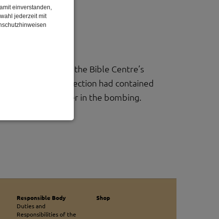
damit einverstanden,
wahl jederzeit mit
enschutzhinweisen
ason for this is that the Bible Centre’s
Bible Centre’s collection had contained
All were lost forever in the bombing.
enbezogenen Daten
 gespeicherten Daten
cht. Wir verwenden
 mehr Ihrem Besuch
Responsible Body
Shop
Duties and
Responsibilities of the