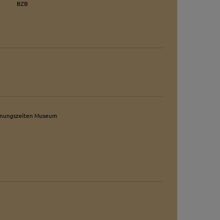
BZB
erten
esucher auf dieser
wie z.B. Google Maps
fnungszeiten Museum