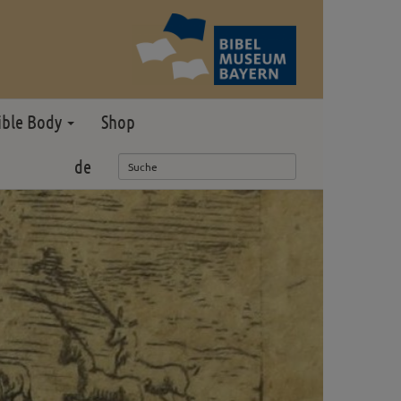
ible Body
Shop
de
Weiter