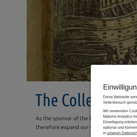
Einwilligu
The Collection
Diese Webseite verw
Seitenbesuch genutz
Wir verwenden Cooki
Matomo Analytics mi
As the sponsor of the BAVARIAN BIBLE MUS
Einwilligung erteil
therefore expand our collection with:
optional und können 
in
unseren Datensc