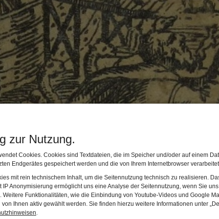
ng zur Nutzung.
endet Cookies. Cookies sind Textdateien, die im Speicher und/oder auf einem Dat
ten Endgerätes gespeichert werden und die von Ihrem Internetbrowser verarbeite
es mit rein technischem Inhalt, um die Seitennutzung technisch zu realisieren. 
t IP Anonymisierung ermöglicht uns eine Analyse der Seitennutzung, wenn Sie uns 
EUM, the Bavarian Bible Centre has set out clear guideli
en. Weitere Funktionalitäten, wie die Einbindung von Youtube-Videos und Google Ma
von Ihnen aktiv gewählt werden. Sie finden hierzu weitere Informationen unter „De
hutzhinweisen
.