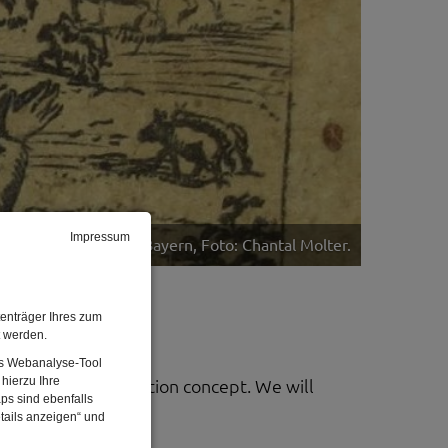
Impressum
© Bibelzentrum Bayern, Foto: Chantal Molter.
enträger Ihres zum
t werden.
Das Webanalyse-Tool
hierzu Ihre
nes for our collection concept. We will
ps sind ebenfalls
tails anzeigen“ und