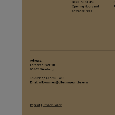
BIBLE MUSEUM
Videos werden über
Opening Hours and
Datenschutzmodus. D
Entrance Fees
Website speichert, 
Eingebundene
Optional sind exter
sein oder auch Anw
Adresse:
Lorenzer Platz 10
90402 Nürnberg
Tel.: 0911/ 477789 - 400
Email: willkommen@bibelmuseum.bayern
Imprint
|
Privacy Policy