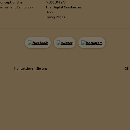
Concept of the
MUSEUM e.V
 die Plattformen YouTube oder Vimeo eingebunden. Wir nutzen YouTube im erweit
Permanent Exhibition
The Digital Gumbertus
ieser Modus bewirkt laut YouTube, dass YouTube keine Informationen über die B
Bible
bevor diese sich das Video ansehen.
Flying Pages
 Inhalte
ne Inhalte auf den Seiten dieser Website eingebunden. Das können Kartendienste 
endungen einer externen Website.
Kontaktieren Sie uns
Öf