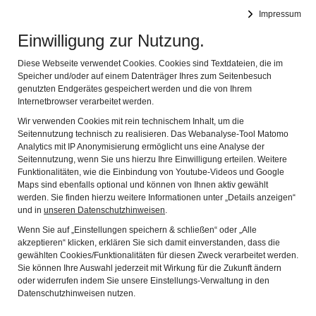
BIBEL MUSEUM BAYERN
Impressum
Navig
vielfältig modern lebensnah
Einwilligung zur Nutzung.
Diese Webseite verwendet Cookies. Cookies sind Textdateien, die im
Speicher und/oder auf einem Datenträger Ihres zum Seitenbesuch
genutzten Endgerätes gespeichert werden und die von Ihrem
Internetbrowser verarbeitet werden.
Wir verwenden Cookies mit rein technischem Inhalt, um die
Seitennutzung technisch zu realisieren. Das Webanalyse-Tool Matomo
Analytics mit IP Anonymisierung ermöglicht uns eine Analyse der
Seitennutzung, wenn Sie uns hierzu Ihre Einwilligung erteilen. Weitere
Funktionalitäten, wie die Einbindung von Youtube-Videos und Google
Maps sind ebenfalls optional und können von Ihnen aktiv gewählt
werden. Sie finden hierzu weitere Informationen unter „Details anzeigen“
Opening Times
und in
unseren Datenschutzhinweisen
.
Wenn Sie auf „Einstellungen speichern & schließen“ oder „Alle
akzeptieren“ klicken, erklären Sie sich damit einverstanden, dass die
Tue – Fri 10.00 – 17.00
gewählten Cookies/Funktionalitäten für diesen Zweck verarbeitet werden.
Sat – Sun and Public Holidays 11.00 – 18.00
Sie können Ihre Auswahl jederzeit mit Wirkung für die Zukunft ändern
oder widerrufen indem Sie unsere Einstellungs-Verwaltung in den
Datenschutzhinweisen nutzen.