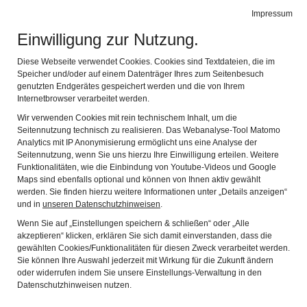
BIBEL MUSEUM BAYERN
Impressum
Navig
vielfältig modern lebensnah
Einwilligung zur Nutzung.
Diese Webseite verwendet Cookies. Cookies sind Textdateien, die im
Speicher und/oder auf einem Datenträger Ihres zum Seitenbesuch
genutzten Endgerätes gespeichert werden und die von Ihrem
Internetbrowser verarbeitet werden.
Wir verwenden Cookies mit rein technischem Inhalt, um die
Seitennutzung technisch zu realisieren. Das Webanalyse-Tool Matomo
Analytics mit IP Anonymisierung ermöglicht uns eine Analyse der
Seitennutzung, wenn Sie uns hierzu Ihre Einwilligung erteilen. Weitere
Funktionalitäten, wie die Einbindung von Youtube-Videos und Google
Maps sind ebenfalls optional und können von Ihnen aktiv gewählt
werden. Sie finden hierzu weitere Informationen unter „Details anzeigen“
Das Bibelzentrum Bayern
und in
unseren Datenschutzhinweisen
.
Wenn Sie auf „Einstellungen speichern & schließen“ oder „Alle
Seine Aufgaben
akzeptieren“ klicken, erklären Sie sich damit einverstanden, dass die
gewählten Cookies/Funktionalitäten für diesen Zweck verarbeitet werden.
Sie können Ihre Auswahl jederzeit mit Wirkung für die Zukunft ändern
oder widerrufen indem Sie unsere Einstellungs-Verwaltung in den
Datenschutzhinweisen nutzen.
Rechtsform