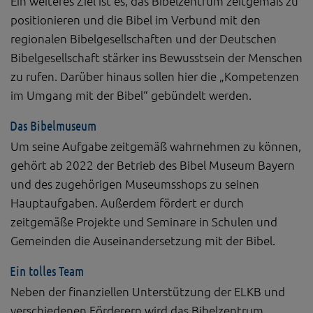
Ein weiteres Ziel ist es, das Bibelzentrum zeitgemäß zu
Diese Website nutzt Matomo Analytics für die Auswertung der
Seitenaufrufe als Statistik. Die hierdurch gespeicherten Daten werden
positionieren und die Bibel im Verbund mit den
ausschließlich auf unseren eigenen Servern gespeichert. Eine
regionalen Bibelgesellschaften und der Deutschen
Übertragung an Dritte erfolgt nicht. Wir verwenden die Funktion
AnonymizeIP zur Anonymisierung Ihrer IP-Adresse, so dass diese gekürzt
Bibelgesellschaft stärker ins Bewusstsein der Menschen
wird und nicht mehr Ihrem Besuch auf unserer Internetseite zugeordnet
zu rufen. Darüber hinaus sollen hier die „Kompetenzen
werden kann.
im Umgang mit der Bibel“ gebündelt werden.
YouTube / Vimeo
Das Bibelmuseum
Videos werden über die Plattformen YouTube oder Vimeo eingebunden.
Wir nutzen YouTube im erweiterten Datenschutzmodus. Dieser Modus
Um seine Aufgabe zeitgemäß wahrnehmen zu können,
bewirkt laut YouTube, dass YouTube keine Informationen über die
gehört ab 2022 der Betrieb des Bibel Museum Bayern
Besucher auf dieser Website speichert, bevor diese sich das Video
ansehen.
und des zugehörigen Museumsshops zu seinen
Eingebundene Inhalte
Hauptaufgaben. Außerdem fördert er durch
zeitgemäße Projekte und Seminare in Schulen und
Optional sind externe Inhalte auf den Seiten dieser Website
eingebunden. Das können Kartendienste wie z.B. Google Maps sein
Gemeinden die Auseinandersetzung mit der Bibel.
oder auch Anwendungen einer externen Website.
Ein tolles Team
Neben der finanziellen Unterstützung der ELKB und
verschiedenen Förderern wird das Bibelzentrum