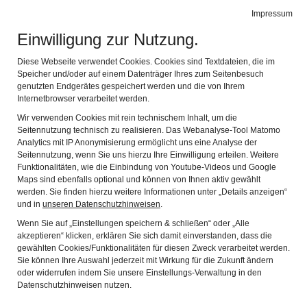
BIBEL MUSEUM BAYERN
Impressum
Navig
vielfältig modern lebensnah
Einwilligung zur Nutzung.
Zurück
Wei
Diese Webseite verwendet Cookies. Cookies sind Textdateien, die im
Speicher und/oder auf einem Datenträger Ihres zum Seitenbesuch
genutzten Endgerätes gespeichert werden und die von Ihrem
Internetbrowser verarbeitet werden.
Wir verwenden Cookies mit rein technischem Inhalt, um die
Seitennutzung technisch zu realisieren. Das Webanalyse-Tool Matomo
Analytics mit IP Anonymisierung ermöglicht uns eine Analyse der
Seitennutzung, wenn Sie uns hierzu Ihre Einwilligung erteilen. Weitere
Funktionalitäten, wie die Einbindung von Youtube-Videos und Google
Maps sind ebenfalls optional und können von Ihnen aktiv gewählt
Vergangene
werden. Sie finden hierzu weitere Informationen unter „Details anzeigen“
und in
unseren Datenschutzhinweisen
.
Wechselausstellungen
Wenn Sie auf „Einstellungen speichern & schließen“ oder „Alle
akzeptieren“ klicken, erklären Sie sich damit einverstanden, dass die
gewählten Cookies/Funktionalitäten für diesen Zweck verarbeitet werden.
Sie können Ihre Auswahl jederzeit mit Wirkung für die Zukunft ändern
Auf den folgenden Unterseiten erfahren Sie mehr zu
oder widerrufen indem Sie unsere Einstellungs-Verwaltung in den
vergangenen Wechselausstellungen des BIBEL
Datenschutzhinweisen nutzen.
MUSEUM BAYERN.