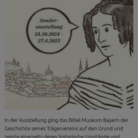
Diese Website nutzt Matomo Analytics für die Auswertung der
Seitenaufrufe als Statistik. Die hierdurch gespeicherten Daten werden
ausschließlich auf unseren eigenen Servern gespeichert. Eine
Übertragung an Dritte erfolgt nicht. Wir verwenden die Funktion
AnonymizeIP zur Anonymisierung Ihrer IP-Adresse, so dass diese gekürzt
wird und nicht mehr Ihrem Besuch auf unserer Internetseite zugeordnet
werden kann.
YouTube / Vimeo
Videos werden über die Plattformen YouTube oder Vimeo eingebunden.
Wir nutzen YouTube im erweiterten Datenschutzmodus. Dieser Modus
bewirkt laut YouTube, dass YouTube keine Informationen über die
Besucher auf dieser Website speichert, bevor diese sich das Video
ansehen.
Eingebundene Inhalte
Optional sind externe Inhalte auf den Seiten dieser Website
eingebunden. Das können Kartendienste wie z.B. Google Maps sein
oder auch Anwendungen einer externen Website.
In der Ausstellung ging das Bibel Museum Bayern der
Geschichte seines Trägervereins auf den Grund und
zeigte einerseits deren historische Umstände und