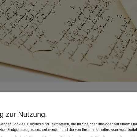
um Bayern AöR
ng zur Nutzung.
ger des Bibel Museum Bayern.
endet Cookies. Cookies sind Textdateien, die im Speicher und/oder auf einem Dat
ten Endgerätes gespeichert werden und die von Ihrem Internetbrowser verarbeite
hr über diese Organisation.