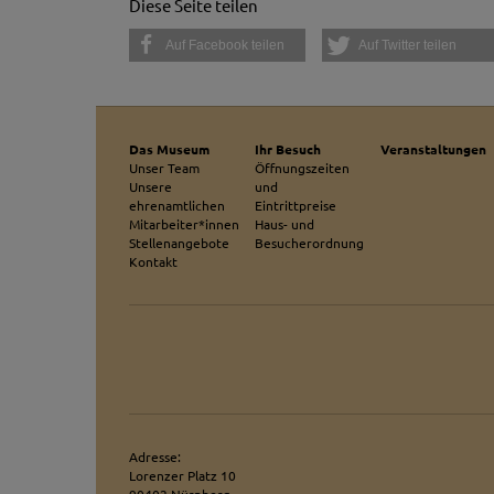
Diese Seite teilen
werden ausschließli
die Funktion Anonym
Auf Facebook teilen
Auf Twitter teilen
auf unserer Interne
YouTube / Vi
Videos werden über
Datenschutzmodus. D
Das Museum
Ihr Besuch
Veranstaltungen
Website speichert, 
Unser Team
Öffnungszeiten
Unsere
und
Eingebundene
ehrenamtlichen
Eintrittpreise
Mitarbeiter*innen
Haus- und
Optional sind exter
Stellenangebote
Besucherordnung
sein oder auch Anw
Kontakt
Adresse:
Lorenzer Platz 10