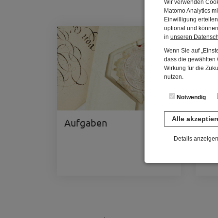
Wir verwenden Cooki
Matomo Analytics mi
Einwilligung erteil
optional und können 
in
unseren Datensc
Wenn Sie auf „Einste
dass die gewählten C
Wirkung für die Zuk
nutzen.
Notwendig
Alle akzeptie
Aufgaben
Ver
Details anzeige
Notwendig
Diese Cookies sind 
gespeichert. Ledigli
Statistik
Diese Website nutzt 