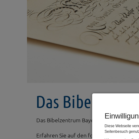
Das Bibelzentr
Einwilligu
Das Bibelzentrum Bayern AöR ist der Trä
Diese Webseite verw
Seitenbesuch genutz
Erfahren Sie auf den folgenden Seiten me