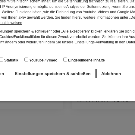
es mit rein technischem Inhalt, um die Seitennutzung technisch zu realisieren. 
t IP Anonymisierung ermöglicht uns eine Analyse der Seitennutzung, wenn Sie uns 
en. Weitere Funktionalitäten, wie die Einbindung von Youtube-Videos und Google Ma
von Ihnen aktiv gewählt werden. Sie finden hierzu weitere Informationen unter „De
hutzhinweisen
.
llungen speichern & schließen“ oder „Alle akzeptieren“ klicken, erklären Sie sich 
ookies/Funktionalitäten für diesen Zweck verarbeitet werden. Sie können Ihre Aus
unft ändern oder widerrufen indem Sie unsere Einstellungs-Verwaltung in den Dat
Statistik
YouTube / Vimeo
Eingebundene Inhalte
ren
Einstellungen speichern & schließen
Ablehnen
waltungsrat
200 Jahre Bibelzent
Bayern
n
Festakt zum 200-jährigen
Bestehen am 17. Mai 2024
für den Betrieb der Seite unbedingt notwendig. Hierbei werden keinerlei person
ch eine anonyme Session-ID wird hinterlegt.
Matomo Analytics für die Auswertung der Seitenaufrufe als Statistik. Die hierdurch