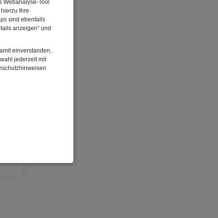
Das Webanalyse-Tool
hierzu Ihre
ps sind ebenfalls
tails anzeigen“ und
damit einverstanden,
wahl jederzeit mit
enschutzhinweisen
rum
enbezogenen Daten
 gespeicherten Daten