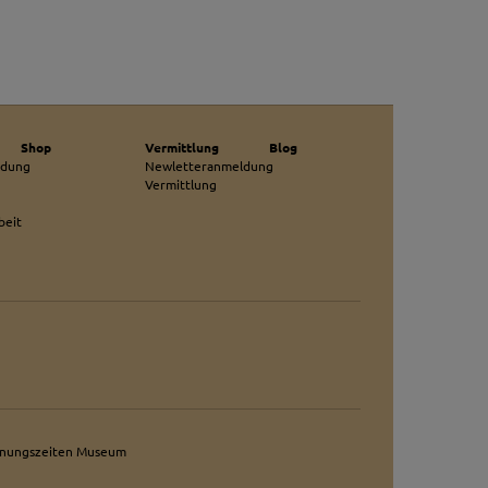
cht. Wir verwenden
 mehr Ihrem Besuch
erten
esucher auf dieser
Shop
Vermittlung
Blog
ldung
Newletteranmeldung
Vermittlung
beit
wie z.B. Google Maps
fnungszeiten Museum