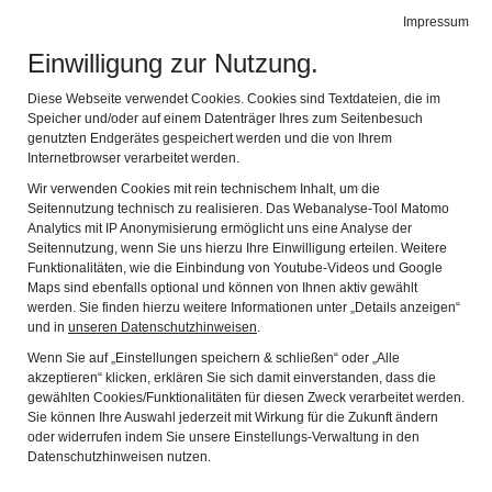
BIBEL MUSEUM BAYERN
Impressum
Navig
vielfältig modern lebensnah
Einwilligung zur Nutzung.
Diese Webseite verwendet Cookies. Cookies sind Textdateien, die im
Speicher und/oder auf einem Datenträger Ihres zum Seitenbesuch
genutzten Endgerätes gespeichert werden und die von Ihrem
Internetbrowser verarbeitet werden.
Wir verwenden Cookies mit rein technischem Inhalt, um die
Seitennutzung technisch zu realisieren. Das Webanalyse-Tool Matomo
Analytics mit IP Anonymisierung ermöglicht uns eine Analyse der
Seitennutzung, wenn Sie uns hierzu Ihre Einwilligung erteilen. Weitere
Funktionalitäten, wie die Einbindung von Youtube-Videos und Google
Maps sind ebenfalls optional und können von Ihnen aktiv gewählt
Der Förderverein des BIBEL
werden. Sie finden hierzu weitere Informationen unter „Details anzeigen“
und in
unseren Datenschutzhinweisen
.
MUSEUM BAYERN e.V.
Wenn Sie auf „Einstellungen speichern & schließen“ oder „Alle
akzeptieren“ klicken, erklären Sie sich damit einverstanden, dass die
gewählten Cookies/Funktionalitäten für diesen Zweck verarbeitet werden.
Sie können Ihre Auswahl jederzeit mit Wirkung für die Zukunft ändern
oder widerrufen indem Sie unsere Einstellungs-Verwaltung in den
Der Verein
Datenschutzhinweisen nutzen.