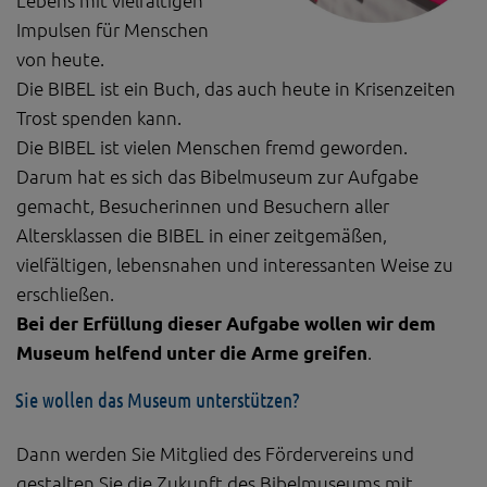
Lebens mit vielfältigen
Diese Website nutzt Matomo Analytics für die Auswertung der
Seitenaufrufe als Statistik. Die hierdurch gespeicherten Daten werden
Impulsen für Menschen
ausschließlich auf unseren eigenen Servern gespeichert. Eine
von heute.
Übertragung an Dritte erfolgt nicht. Wir verwenden die Funktion
AnonymizeIP zur Anonymisierung Ihrer IP-Adresse, so dass diese gekürzt
Die BIBEL ist ein Buch, das auch heute in Krisenzeiten
wird und nicht mehr Ihrem Besuch auf unserer Internetseite zugeordnet
Trost spenden kann.
werden kann.
Die BIBEL ist vielen Menschen fremd geworden.
YouTube / Vimeo
Darum hat es sich das Bibelmuseum zur Aufgabe
Videos werden über die Plattformen YouTube oder Vimeo eingebunden.
gemacht, Besucherinnen und Besuchern aller
Wir nutzen YouTube im erweiterten Datenschutzmodus. Dieser Modus
Altersklassen die BIBEL in einer zeitgemäßen,
bewirkt laut YouTube, dass YouTube keine Informationen über die
Besucher auf dieser Website speichert, bevor diese sich das Video
vielfältigen, lebensnahen und interessanten Weise zu
ansehen.
erschließen.
Eingebundene Inhalte
Bei der Erfüllung dieser Aufgabe wollen wir dem
Optional sind externe Inhalte auf den Seiten dieser Website
Museum helfend unter die Arme greifen
.
eingebunden. Das können Kartendienste wie z.B. Google Maps sein
oder auch Anwendungen einer externen Website.
Sie wollen das Museum unterstützen?
Dann werden Sie Mitglied des Fördervereins und
gestalten Sie die Zukunft des Bibelmuseums mit.