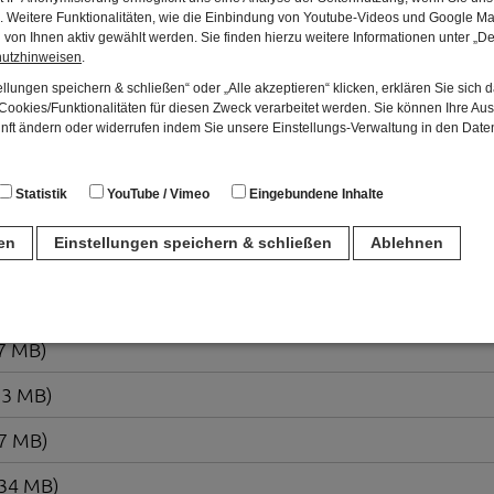
en. Weitere Funktionalitäten, wie die Einbindung von Youtube-Videos und Google Ma
, 0.33 MB)
von Ihnen aktiv gewählt werden. Sie finden hierzu weitere Informationen unter „De
hutzhinweisen
.
48 MB)
llungen speichern & schließen“ oder „Alle akzeptieren“ klicken, erklären Sie sich 
ookies/Funktionalitäten für diesen Zweck verarbeitet werden. Sie können Ihre Aus
00 MB)
unft ändern oder widerrufen indem Sie unsere Einstellungs-Verwaltung in den Dat
61 MB)
Statistik
YouTube / Vimeo
Eingebundene Inhalte
 0.31 MB)
ren
Einstellungen speichern & schließen
Ablehnen
0.39 MB)
n
df, 0.44 MB)
37 MB)
für den Betrieb der Seite unbedingt notwendig. Hierbei werden keinerlei person
ch eine anonyme Session-ID wird hinterlegt.
53 MB)
47 MB)
Matomo Analytics für die Auswertung der Seitenaufrufe als Statistik. Die hierdurch
ch auf unseren eigenen Servern gespeichert. Eine Übertragung an Dritte erfolgt ni
.34 MB)