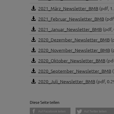
die Funktion Anonym
auf unserer Interne
2021_März_Newsletter_BMB
(pdf, 1
YouTube / Vi
2021_Februar_Newsletter_BMB
(pdf
Videos werden über
Datenschutzmodus. D
2021_Januar_Newsletter_BMB
(pdf,
Website speichert, 
2020_Dezember_Newsletter_BMB
(p
Eingebundene
Optional sind exter
2020_November_Newsletter_BMB
(
sein oder auch Anw
2020_Oktober_Newsletter_BMB
(pdf
2020_September_Newsletter_BMB
(
2020_Juli_Newsletter_BMB
(pdf, 0.
Diese Seite teilen
Auf Facebook teilen
Auf Twitter teilen