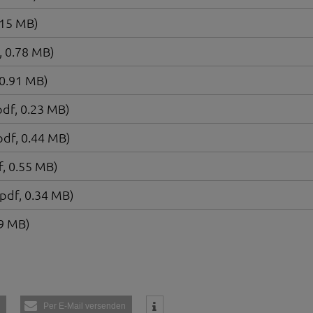
izeIP zur Anonymisierung Ihrer IP-Adresse, so dass diese gekürzt wird und nicht
tseite zugeordnet werden kann.
.15 MB)
meo
, 0.78 MB)
 die Plattformen YouTube oder Vimeo eingebunden. Wir nutzen YouTube im erweit
ieser Modus bewirkt laut YouTube, dass YouTube keine Informationen über die B
 0.91 MB)
bevor diese sich das Video ansehen.
df, 0.23 MB)
 Inhalte
ne Inhalte auf den Seiten dieser Website eingebunden. Das können Kartendienste 
pdf, 0.44 MB)
endungen einer externen Website.
, 0.55 MB)
pdf, 0.34 MB)
29 MB)
Per E-Mail versenden