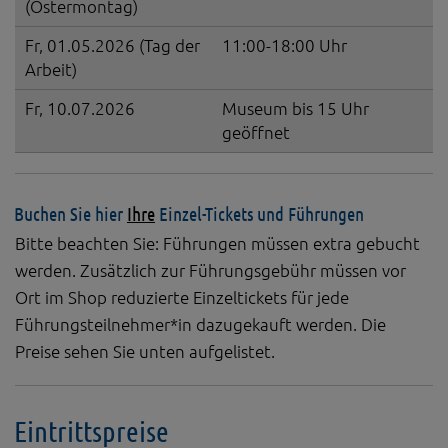
(Ostermontag)
Diese Website nutzt Matomo Analytics für die Auswertung der
Seitenaufrufe als Statistik. Die hierdurch gespeicherten Daten werden
ausschließlich auf unseren eigenen Servern gespeichert. Eine
Fr, 01.05.2026 (Tag der
11:00-18:00 Uhr
Übertragung an Dritte erfolgt nicht. Wir verwenden die Funktion
Arbeit)
AnonymizeIP zur Anonymisierung Ihrer IP-Adresse, so dass diese gekürzt
wird und nicht mehr Ihrem Besuch auf unserer Internetseite zugeordnet
Fr, 10.07.2026
Museum bis 15 Uhr
werden kann.
geöffnet
YouTube / Vimeo
Videos werden über die Plattformen YouTube oder Vimeo eingebunden.
Wir nutzen YouTube im erweiterten Datenschutzmodus. Dieser Modus
Buchen Sie hier
Ihre
Einzel-Tickets und Führungen
bewirkt laut YouTube, dass YouTube keine Informationen über die
Besucher auf dieser Website speichert, bevor diese sich das Video
Bitte beachten Sie: Führungen müssen extra gebucht
ansehen.
werden. Zusätzlich zur Führungsgebühr müssen vor
Eingebundene Inhalte
Ort im Shop reduzierte Einzeltickets für jede
Optional sind externe Inhalte auf den Seiten dieser Website
Führungsteilnehmer*in dazugekauft werden. Die
eingebunden. Das können Kartendienste wie z.B. Google Maps sein
Preise sehen Sie unten aufgelistet.
oder auch Anwendungen einer externen Website.
Eintrittspreise