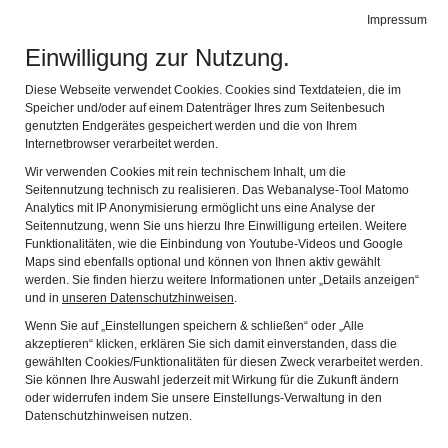
BIBEL MUSEUM BAYERN
Impressum
Navig
vielfältig modern lebensnah
Einwilligung zur Nutzung.
Diese Webseite verwendet Cookies. Cookies sind Textdateien, die im
Speicher und/oder auf einem Datenträger Ihres zum Seitenbesuch
genutzten Endgerätes gespeichert werden und die von Ihrem
Internetbrowser verarbeitet werden.
Wir verwenden Cookies mit rein technischem Inhalt, um die
Seitennutzung technisch zu realisieren. Das Webanalyse-Tool Matomo
Analytics mit IP Anonymisierung ermöglicht uns eine Analyse der
Seitennutzung, wenn Sie uns hierzu Ihre Einwilligung erteilen. Weitere
Funktionalitäten, wie die Einbindung von Youtube-Videos und Google
Maps sind ebenfalls optional und können von Ihnen aktiv gewählt
werden. Sie finden hierzu weitere Informationen unter „Details anzeigen“
! An den Sonntagen im August bleibt der Museumsshop
und in
unseren Datenschutzhinweisen
.
geschlossen!
Wenn Sie auf „Einstellungen speichern & schließen“ oder „Alle
Tickets erhalten Sie im Vorfeld des Besuchs auch
akzeptieren“ klicken, erklären Sie sich damit einverstanden, dass die
gewählten Cookies/Funktionalitäten für diesen Zweck verarbeitet werden.
im
Onlineshop
Sie können Ihre Auswahl jederzeit mit Wirkung für die Zukunft ändern
oder widerrufen indem Sie unsere Einstellungs-Verwaltung in den
Öffnungszeiten
Datenschutzhinweisen nutzen.