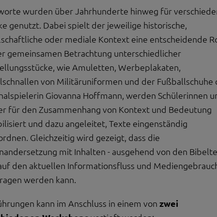
 die Plattformen YouTube oder Vimeo eingebunden. Wir nutzen YouTube im erweit
worte wurden über Jahrhunderte hinweg für verschied
ieser Modus bewirkt laut YouTube, dass YouTube keine Informationen über die B
e genutzt. Dabei spielt der jeweilige historische,
bevor diese sich das Video ansehen.
lschaftliche oder mediale Kontext eine entscheidende Ro
 Inhalte
er gemeinsamen Betrachtung unterschiedlicher
ne Inhalte auf den Seiten dieser Website eingebunden. Das können Kartendienste 
ellungsstücke, wie Amuletten, Werbeplakaten,
endungen einer externen Website.
lschnallen von Militäruniformen und der Fußballschuhe 
nalspielerin Giovanna Hoffmann, werden Schülerinnen u
er für den Zusammenhang von Kontext und Bedeutung
bilisiert und dazu angeleitet, Texte eingenständig
ordnen. Gleichzeitig wird gezeigt, dass die
nandersetzung mit Inhalten - ausgehend von den Bibelte
auf den aktuellen Informationsfluss und Mediengebrauc
ragen werden kann.
ührungen kann im Anschluss in einem von
zwei