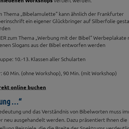
chiedenen Workshops
vertieft werden:
 Thema „Bibelamulette“ kann ähnlich der Frankfurter
berinschrift ein eigener Glückbringer auf Silberfolie gesta
rden
ER zum Thema „Werbung mit der Bibel“ Werbeplakate 
enen Slogans aus der Bibel entworfen werden
ruppe: 10.-13. Klassen aller Schularten
: 60 Min. (ohne Workshop), 90 Min. (mit Workshop)
rekt online buchen
hung …“
edeutung und das Verständnis von Bibelworten muss i
r neu ausgehandelt werden. Dazu präsentiert Ihnen die
ellung Beispiele, die die Breite des Spektrums verdeutli