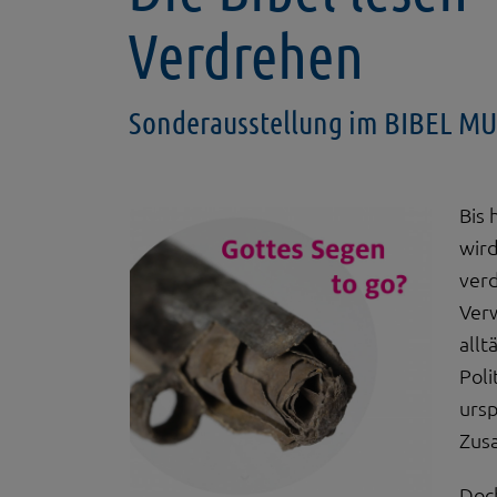
Verdrehen
Sonderausstellung im BIBEL 
Bis 
wird
verd
Verw
allt
Poli
urs
Zusa
Doc