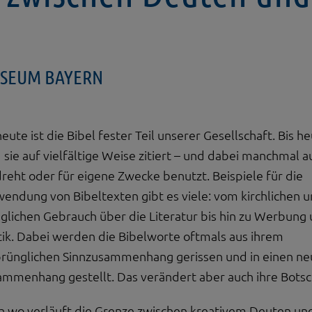
MUSEUM BAYERN
heute ist die Bibel fester Teil unserer Gesellschaft. Bis h
 sie auf vielfältige Weise zitiert – und dabei manchmal a
reht oder für eigene Zwecke benutzt. Beispiele für die
endung von Bibeltexten gibt es viele: vom kirchlichen 
äglichen Gebrauch über die Literatur bis hin zu Werbung
tik. Dabei werden die Bibelworte oftmals aus ihrem
prünglichen Sinnzusammenhang gerissen und in einen n
mmenhang gestellt. Das verändert aber auch ihre Botsc
h wo verläuft die Grenze zwischen kreativem Deuten un