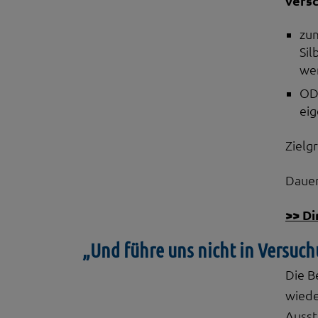
vers
zum
Sil
we
OD
eig
Zielg
Dauer
>> Di
„Und führe uns nicht in Versuc
Die B
wiede
Ausst