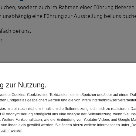
esuchen, sondern auch im Rahmen einer Führung tieferen
ich unabhängig eine Führung zur Ausstellung bei uns buch
nfach bei uns:
n
e Wirkung haben biblische Worte? Was passiert, wenn e
vers aus dem Zusammenhang gerissen wird? Die Schüler
ng zur Nutzung.
erinnen entdecken an Aktivstationen, wie schnell die
endet Cookies. Cookies sind Textdateien, die im Speicher und/oder auf einem Dat
tung eines Wortes verändert, aber auch verdreht werd
ten Endgerätes gespeichert werden und die von Ihrem Internetbrowser verarbeite
es mit rein technischem Inhalt, um die Seitennutzung technisch zu realisieren. 
t IP Anonymisierung ermöglicht uns eine Analyse der Seitennutzung, wenn Sie uns 
d von verschiedensten Objekten wie Amuletten,
en. Weitere Funktionalitäten, wie die Einbindung von Youtube-Videos und Google Ma
von Ihnen aktiv gewählt werden. Sie finden hierzu weitere Informationen unter „De
plakaten und sogar am Beispiel der Fußballschuhe der
hutzhinweisen
.
nalspielerin Giovanna Hoffmann wird der Umgang mit Zi