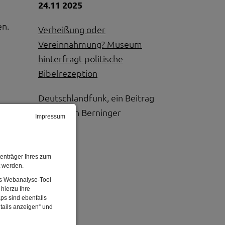
24.11 2025
en.
Verheißung oder
Vereinnahmung? Museum
hinterfragt politische
Bibelrezeption
Deutschlandfunk, ein Beitrag
von Simon Berninger
Impressum
in
 und
enträger Ihres zum
en
t werden.
Das Webanalyse-Tool
hierzu Ihre
ps sind ebenfalls
tails anzeigen“ und
taten