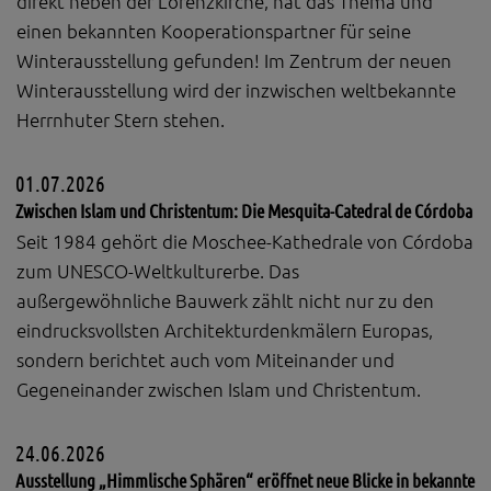
direkt neben der Lorenzkirche, hat das Thema und
Diese Website nutzt Matomo Analytics für die Auswertung der
Seitenaufrufe als Statistik. Die hierdurch gespeicherten Daten werden
einen bekannten Kooperationspartner für seine
ausschließlich auf unseren eigenen Servern gespeichert. Eine
Winterausstellung gefunden! Im Zentrum der neuen
Übertragung an Dritte erfolgt nicht. Wir verwenden die Funktion
AnonymizeIP zur Anonymisierung Ihrer IP-Adresse, so dass diese gekürzt
Winterausstellung wird der inzwischen weltbekannte
wird und nicht mehr Ihrem Besuch auf unserer Internetseite zugeordnet
Herrnhuter Stern stehen.
werden kann.
YouTube / Vimeo
01.07.2026
Videos werden über die Plattformen YouTube oder Vimeo eingebunden.
Zwischen Islam und Christentum: Die Mesquita-Catedral de Córdoba
Wir nutzen YouTube im erweiterten Datenschutzmodus. Dieser Modus
bewirkt laut YouTube, dass YouTube keine Informationen über die
Seit 1984 gehört die Moschee-Kathedrale von Córdoba
Besucher auf dieser Website speichert, bevor diese sich das Video
zum UNESCO-Weltkulturerbe. Das
ansehen.
außergewöhnliche Bauwerk zählt nicht nur zu den
Eingebundene Inhalte
eindrucksvollsten Architekturdenkmälern Europas,
Optional sind externe Inhalte auf den Seiten dieser Website
sondern berichtet auch vom Miteinander und
eingebunden. Das können Kartendienste wie z.B. Google Maps sein
Gegeneinander zwischen Islam und Christentum.
oder auch Anwendungen einer externen Website.
24.06.2026
Ausstellung „Himmlische Sphären“ eröffnet neue Blicke in bekannte