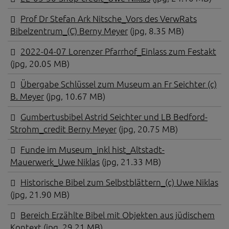
Prof Dr Stefan Ark Nitsche_Vors des VerwRats
Bibelzentrum_(C) Berny Meyer
(jpg, 8.35 MB)
2022-04-07 Lorenzer Pfarrhof_Einlass zum Festakt
(jpg, 20.05 MB)
Übergabe Schlüssel zum Museum an Fr Seichter (c)
B. Meyer
(jpg, 10.67 MB)
Gumbertusbibel Astrid Seichter und LB Bedford-
Strohm_credit Berny Meyer
(jpg, 20.75 MB)
Funde im Museum_inkl hist_Altstadt-
Mauerwerk_Uwe Niklas
(jpg, 21.33 MB)
Historische Bibel zum Selbstblättern_(c) Uwe Niklas
(jpg, 21.90 MB)
Bereich Erzählte Bibel mit Objekten aus jüdischem
Kontext
(jpg, 29.21 MB)