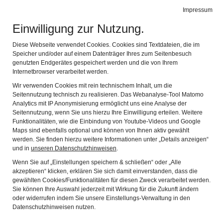
BIBEL MUSEUM BAYERN
Impressum
Navig
vielfältig modern lebensnah
Einwilligung zur Nutzung.
Diese Webseite verwendet Cookies. Cookies sind Textdateien, die im
Speicher und/oder auf einem Datenträger Ihres zum Seitenbesuch
genutzten Endgerätes gespeichert werden und die von Ihrem
Internetbrowser verarbeitet werden.
Wir verwenden Cookies mit rein technischem Inhalt, um die
Seitennutzung technisch zu realisieren. Das Webanalyse-Tool Matomo
Analytics mit IP Anonymisierung ermöglicht uns eine Analyse der
Seitennutzung, wenn Sie uns hierzu Ihre Einwilligung erteilen. Weitere
Funktionalitäten, wie die Einbindung von Youtube-Videos und Google
Maps sind ebenfalls optional und können von Ihnen aktiv gewählt
Pressemitteilungen
werden. Sie finden hierzu weitere Informationen unter „Details anzeigen“
und in
unseren Datenschutzhinweisen
.
Wenn Sie auf „Einstellungen speichern & schließen“ oder „Alle
Hier finden Sie alle vom BIBEL MUSEUM BAYERN und
akzeptieren“ klicken, erklären Sie sich damit einverstanden, dass die
gewählten Cookies/Funktionalitäten für diesen Zweck verarbeitet werden.
vom Bibelzentrum Bayern herausgegebenen
Sie können Ihre Auswahl jederzeit mit Wirkung für die Zukunft ändern
Pressemeldungen.
oder widerrufen indem Sie unsere Einstellungs-Verwaltung in den
Datenschutzhinweisen nutzen.